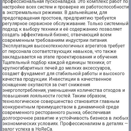
профессиональная пусконаладка. Это комплекс работ по
настройке всех систем и проверке их работоспособности
в экстремальных режимах. В дальнейшем‚ для
предотвращения простоев‚ предприятию требуется
регулярное сервисное обслуживание. Только системный
подход к выбору техники и её содержанию позволяет
создать эффективный бизнес‚ отвечающий всем
современным требованиям индустрии питания.
Эксплуатация высокотехнологичных агрегатов требует
от персонала соответствующих навыков‚ что также
закладывается на этапе проектирования и обучения.
Тщательный подбор каждой единицы техники‚ от
крупногабаритных печей до мелких аксессуаров‚
создает фундамент для стабильной работы и высокого
качества продукции. Инвестиции в качественное
оснащение окупаются за счет снижения
энергопотребления‚ уменьшения количества отходов и
повышения лояльности гостей. Таким образом‚
технологическое совершенство становится главным
конкурентным преимуществом в динамичной среде
современного ресторанного рынка‚ обеспечивая
долгосрочное развитие и устойчивость бизнеса в любых
экономических условиях. Профессионализм в деталях —
залог успеха в HoReCa.