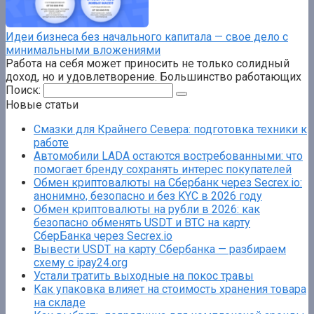
Идеи бизнеса без начального капитала — свое дело с
минимальными вложениями
Работа на себя может приносить не только солидный
доход, но и удовлетворение. Большинство работающих
Поиск:
Новые статьи
Смазки для Крайнего Севера: подготовка техники к
работе
Автомобили LADA остаются востребованными: что
помогает бренду сохранять интерес покупателей
Обмен криптовалюты на Сбербанк через Secrex.io:
анонимно, безопасно и без KYC в 2026 году
Обмен криптовалюты на рубли в 2026: как
безопасно обменять USDT и BTC на карту
СберБанка через Secrex.io
Вывести USDT на карту Сбербанка — разбираем
схему с ipay24.org
Устали тратить выходные на покос травы
Как упаковка влияет на стоимость хранения товара
на складе