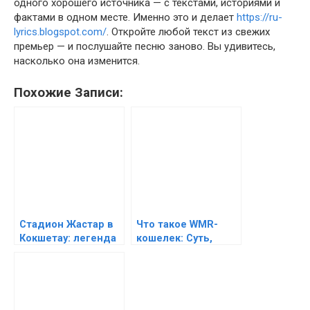
одного хорошего источника — с текстами, историями и
фактами в одном месте. Именно это и делает
https://ru-
lyrics.blogspot.com/
. Откройте любой текст из свежих
премьер — и послушайте песню заново. Вы удивитесь,
насколько она изменится.
Похожие Записи:
Стадион Жастар в
Что такое WMR-
Кокшетау: легенда
кошелек: Суть,
на продажу и шанс
регистрация и
на возрождение
возможности