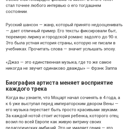
стал точнее любого интервью о его тогдашнем
состоянии.
Русский шансон — жанр, который принято недооценивать
— дает отличный пример. Его тексты фиксировали быт,
тюремную лирику и городской романс задолго до 90-х.
Это была устная история страны, которую не писали в
учебниках. Прочитать слова — значит услышать эпоху.
«Джаз — это единственная музыка, где то же самое
никогда не звучит одинаково дважды» — Фрэнк Заппа
Биография артиста меняет восприятие
каждого трека
Когда вы узнаете, что Моцарт начал сочинять в 4 года, а
к 6 уже выступал перед императорским двором Вены —
его музыка перестает быть просто красивыми звуками.
За каждой нотой стоит история ребенка, которого отец
возил по всей Европе как живую витрину своих
педагогических амбиций. Это не умаляет гения — это