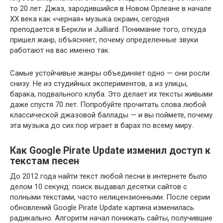
то 20 лет. Джаз, зародившийся в Новом Орлеане в начале
XX века как «черная» музыка окраин, сегодня
преподается в Беркли и Juilliard. Понимание того, откуда
пришел жанр, объясняет, почему определенные звуки
работают на вас именно так.
Самые устойчивые жанры объединяет одно — они росли
снизу. Не из студийных экспериментов, а из улицы,
барака, подвального клуба. Это делает их тексты живыми
даже спустя 70 лет. Попробуйте прочитать слова любой
классической джазовой баллады — и вы поймете, почему
эта музыка до сих пор играет в барах по всему миру.
Как Google Pirate Update изменил доступ к
текстам песен
До 2012 года найти текст любой песни в интернете было
делом 10 секунд: поиск выдавал десятки сайтов с
полными текстами, часто нелицензионными. После серии
обновлений Google Pirate Update картина изменилась
радикально. Алгоритм начал понижать сайты, получившие