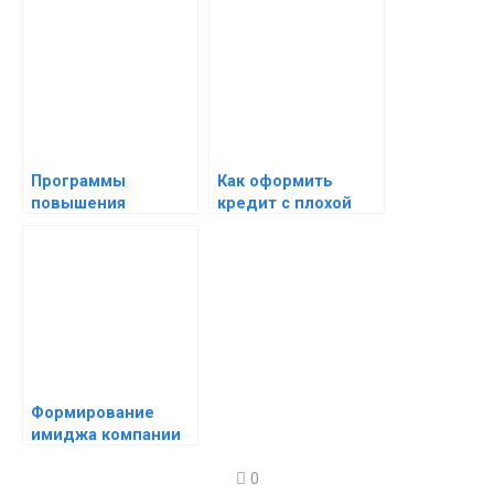
Программы
Как оформить
повышения
кредит с плохой
лояльности
кредитной
клиентов — как
историей —
удержать клиента
кредитование с
при помощи
проблемной КИ
программ
лояльности
Формирование
имиджа компании
— стратегия
0
создания имиджа