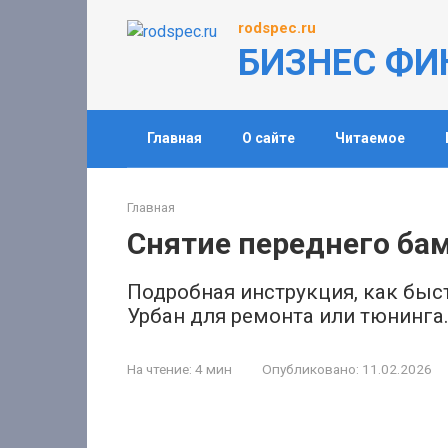
Перейти
rodspec.ru
к
БИЗНЕС ФИ
контенту
Главная
О сайте
Читаемое
Главная
Снятие переднего бам
Подробная инструкция, как быс
Урбан для ремонта или тюнинга
На чтение:
4 мин
Опубликовано:
11.02.2026