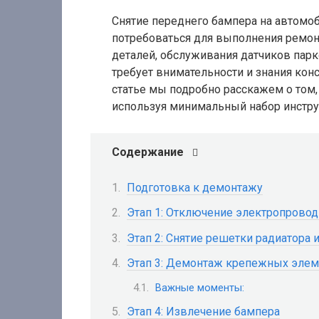
Снятие переднего бампера на автомо
потребоваться для выполнения ремо
деталей, обслуживания датчиков пар
требует внимательности и знания кон
статье мы подробно расскажем о том,
используя минимальный набор инстру
Содержание
Подготовка к демонтажу
Этап 1: Отключение электропровод
Этап 2: Снятие решетки радиатора
Этап 3: Демонтаж крепежных эле
Важные моменты:
Этап 4: Извлечение бампера