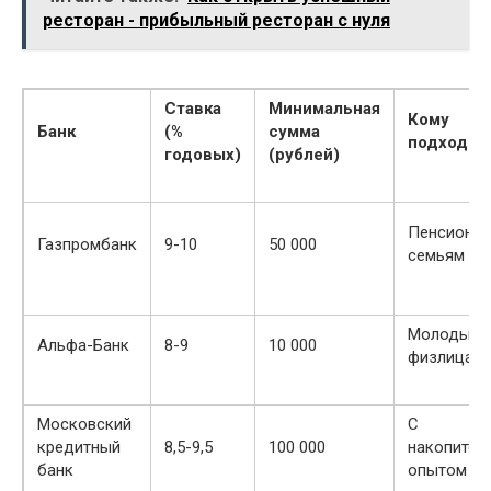
ресторан - прибыльный ресторан с нуля
Ставка
Минимальная
Кому
Банк
(%
сумма
подходит
годовых)
(рублей)
Пенсионер
Газпромбанк
9-10
50 000
семьям
Молодым
Альфа-Банк
8-9
10 000
физлицам
Московский
С
кредитный
8,5-9,5
100 000
накопител
банк
опытом