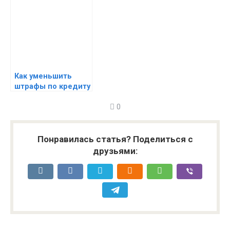
кредитование с
проблемной КИ
Как уменьшить
штрафы по кредиту
— снизить штраф за
0
просроченный
кредит
Понравилась статья? Поделиться с
друзьями: