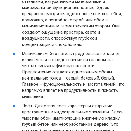
оттенками‚ натуральными материалами и
максимальной функциональностью. Здесь
прекрасно смотрятся однотонные светлые обои‚
возможно‚ с легкой текстурой‚ или обои с
минималистичным геометрическим узором. Они
создают ощущение простора‚ света и
воздушности‚ способствуя глубокой
концентрации и спокойствию.
Минимализм: Этот стиль предполагает отказ от
излишеств и сосредоточение на главном‚ на
чистых линиях и функциональности.
Предпочтение отдается однотонным обоям
нейтральных тонов – серый‚ бежевый‚ белый.
Главное – функциональность и чистота линий‚ что
напрямую влияет на продуктивность и ясность
мышления.
Лофт: Для стиля лофт характерны открытые
пространства и индустриальные элементы. Здесь
уместны обои‚ имитирующие кирпичную кладку‚
грубый бетон или необработанное дерево. Это
создает брутальный‚ но при этом стильный и