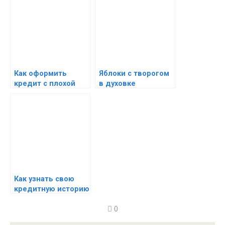
Как оформить
Яблоки с творогом
кредит с плохой
в духовке
кредитной
историей —
кредитование с
проблемной КИ
Как узнать свою
кредитную историю
— смотрим свою
0
историю кредитов