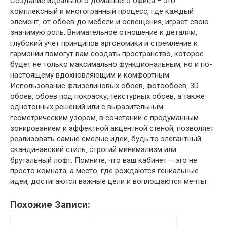
Создание идеального домашнего офиса – это
комплексный и многогранный процесс‚ где каждый
элемент‚ от обоев до мебели и освещения‚ играет свою
значимую роль. Внимательное отношение к деталям‚
глубокий учет принципов эргономики и стремление к
гармонии помогут вам создать пространство‚ которое
будет не только максимально функциональным‚ но и по-
настоящему вдохновляющим и комфортным.
Использование флизелиновых обоев‚ фотообоев‚ 3D
обоев‚ обоев под покраску‚ текстурных обоев‚ а также
однотонных решений или с выразительным
геометрическим узором‚ в сочетании с продуманным
зонированием и эффектной акцентной стеной‚ позволяет
реализовать самые смелые идеи‚ будь то элегантный
скандинавский стиль‚ строгий минимализм или
брутальный лофт. Помните‚ что ваш кабинет – это не
просто комната‚ а место‚ где рождаются гениальные
идеи‚ достигаются важные цели и воплощаются мечты.
Похожие Записи: