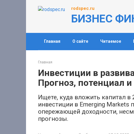
Перейти
rodspec.ru
к
БИЗНЕС ФИ
контенту
Главная
О сайте
Читаемое
Главная
Инвестиции в развив
Прогноз, потенциал и
Ищете, куда вложить капитал в 
инвестиции в Emerging Markets
опережающей доходности, несмо
прогнозы.