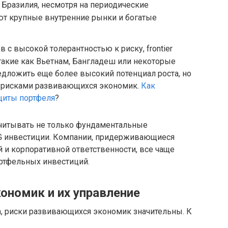
 Бразилия, несмотря на периодические
ют крупные внутренние рынки и богатые
ов с высокой толерантностью к риску, frontier
 такие как Вьетнам, Бангладеш или некоторые
едложить еще более высокий потенциал роста, но
рисками развивающихся экономик.
Как
щиты портфеля
?
читывать не только фундаментальные
ESG инвестиции. Компании, придерживающиеся
 и корпоративной ответственности, все чаще
ртфельных инвестиций.
ономик и их управление
а, риски развивающихся экономик значительны. К