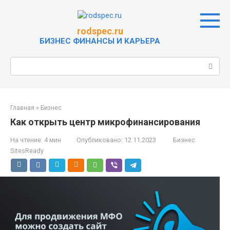
Перейти
к
контенту
rodspec.ru
БИЗНЕС ФИНАНСЫ И КАРЬЕРА
Поиск:
Главная
»
Бизнес
Как открыть центр микрофинансирования
На чтение:
4 мин
Опубликовано:
12.11.2023
Бизнес
SitesReady