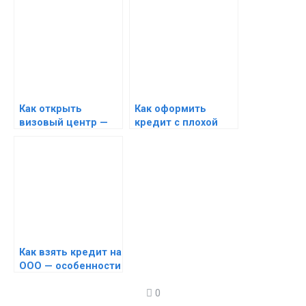
Как открыть
Как оформить
визовый центр —
кредит с плохой
визовый бизнес
кредитной
историей —
кредитование с
проблемной КИ
Как взять кредит на
ООО — особенности
кредитования
0