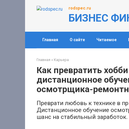
Перейти
rodspec.ru
к
БИЗНЕС ФИ
контенту
Главная
О сайте
Читаемое
Главная
»
Карьера
Как превратить хобби
дистанционное обуче
осмотрщика-ремонтн
Преврати любовь к технике в 
Дистанционное обучение осмот
шанс на стабильный заработок. 