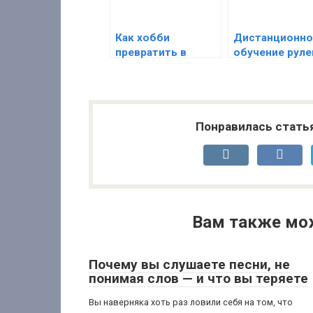
Как хобби
Дистанционно
превратить в
обучение руле
заработок —
моториста: н
способы
возможности 
заработка на
сфере водног
хобби
транспорта
Понравилась стать
Вам также мо
Почему вы слушаете песни, не
понимая слов — и что вы теряете
Вы наверняка хоть раз ловили себя на том, что