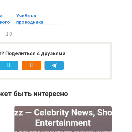
е
Учеба на
вого
проводника
овые
пассажирских
0
в
вагонов: путь к
о
успешной карьере
я? Поделиться с друзьями:
жет быть интересно