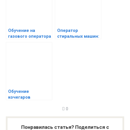
Обучение на
Оператор
газового оператора
стиральных машин:
котельной: путь к
где учат и что ждет
успешной карьере
в будущем?
Обучение
кочегаров
котельной: Путь к
0
востребованной
профессии
Понравилась статья? Поделиться с