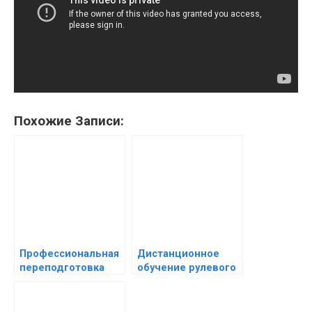
Похожие Записи:
Профессиональная
Дистанционное
переподготовка
обучение рулевого
дистанционно и
моториста: новые
дешево:
возможности в
реальность или
сфере водного